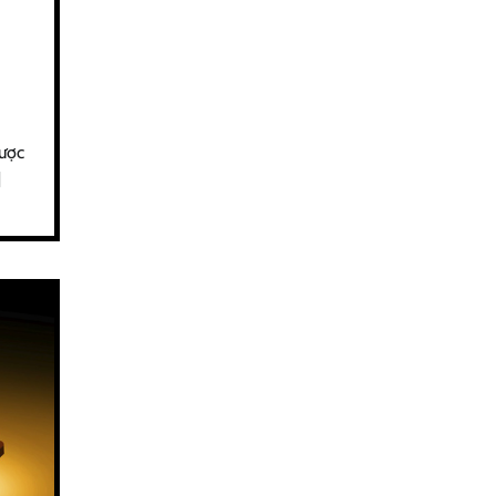
được
]