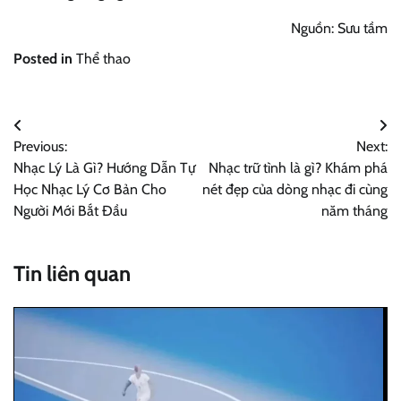
Nguồn: Sưu tầm
Posted in
Thể thao
Điều
Previous:
Next:
hướng
Nhạc Lý Là Gì? Hướng Dẫn Tự
Nhạc trữ tình là gì? Khám phá
bài
Học Nhạc Lý Cơ Bản Cho
nét đẹp của dòng nhạc đi cùng
Người Mới Bắt Đầu
năm tháng
viết
Tin liên quan