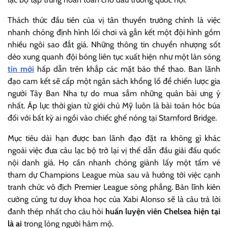
Thách thức đầu tiên của vị tân thuyền trưởng chính là việc
nhanh chóng định hình lối chơi và gắn kết một đội hình gồm
nhiều ngôi sao đắt giá. Những thông tin chuyển nhượng sốt
dẻo xung quanh đội bóng liên tục xuất hiện như một làn sóng
tin mới
hấp dẫn trên khắp các mặt báo thể thao. Ban lãnh
đạo cam kết sẽ cấp một ngân sách khổng lồ để chiến lược gia
người Tây Ban Nha tự do mua sắm những quân bài ưng ý
nhất. Áp lực thời gian từ giới chủ Mỹ luôn là bài toán hóc búa
đối với bất kỳ ai ngồi vào chiếc ghế nóng tại Stamford Bridge.
Mục tiêu dài hạn được ban lãnh đạo đặt ra không gì khác
ngoài việc đưa câu lạc bộ trở lại vị thế dẫn đầu giải đấu quốc
nội danh giá. Họ cần nhanh chóng giành lấy một tấm vé
tham dự Champions League mùa sau và hướng tới việc cạnh
tranh chức vô địch Premier League sòng phẳng. Bản lĩnh kiên
cường cùng tư duy khoa học của Xabi Alonso sẽ là câu trả lời
đanh thép nhất cho câu hỏi
huấn luyện viên Chelsea hiện tại
là ai
trong lòng người hâm mộ.