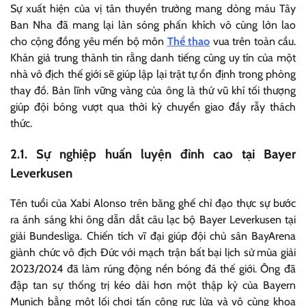
Sự xuất hiện của vị tân thuyền trưởng mang dòng máu Tây
Ban Nha đã mang lại làn sóng phấn khích vô cùng lớn lao
cho cộng đồng yêu mến bộ môn
Thể thao
vua trên toàn cầu.
Khán giả trung thành tin rằng danh tiếng cùng uy tín của một
nhà vô địch thế giới sẽ giúp lập lại trật tự ổn định trong phòng
thay đồ. Bản lĩnh vững vàng của ông là thứ vũ khí tối thượng
giúp đội bóng vượt qua thời kỳ chuyển giao đầy rẫy thách
thức.
2.1. Sự nghiệp huấn luyện đỉnh cao tại Bayer
Leverkusen
Tên tuổi của Xabi Alonso trên băng ghế chỉ đạo thực sự bước
ra ánh sáng khi ông dẫn dắt câu lạc bộ Bayer Leverkusen tại
giải Bundesliga. Chiến tích vĩ đại giúp đội chủ sân BayArena
giành chức vô địch Đức với mạch trận bất bại lịch sử mùa giải
2023/2024 đã làm rúng động nền bóng đá thế giới. Ông đã
đập tan sự thống trị kéo dài hơn một thập kỷ của Bayern
Munich bằng một lối chơi tấn công rực lửa và vô cùng khoa