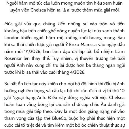
Người hâm mộ túc cầu luôn mong muốn tìm hiểu xem huấn
luyện viên Chelsea hiện tại là ai trước thềm mùa giải mới.
Mùa giải vừa qua chứng kiến những sự xáo trộn vô tiền
khoáng hậu trên chiếc ghế nóng quyền lực tại nửa xanh thành
London khiến người hâm mộ không khỏi hoang mang. Sau
khi sa thải chiến lược gia người Ý Enzo Maresca vào ngày đầu
năm mới 1/1/2026, ban lãnh đạo đã lập tức bổ nhiệm Liam
Rosenior lên thay thế. Tuy nhiên, vị thuyền trưởng trẻ tuổi
người Anh này cũng chỉ trụ lại được hơn ba tháng ngắn ngủi
trước khi bị sa thải vào cuối tháng 4/2026.
Sự bất ổn liên tục này khiến cho nội bộ đội hình thi đấu bị ảnh
hưởng nghiêm trọng và câu lạc bộ chỉ cán đích ở vị trí thứ 10
giải Ngoại hạng Anh. Điều này đồng nghĩa với việc Chelsea
hoàn toàn vắng bóng tại các sân chơi cúp châu Âu danh giá
trong mùa giải tiếp theo. Đây là một đòn giáng nặng nề vào
tham vọng của tập thể BlueCo, buộc họ phải thực hiện một
cuộc cải tổ triệt để và tìm kiếm một bộ óc chiến thuật thực sự