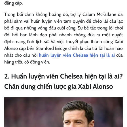
đẳng cấp.
Trong bối cảnh khủng hoảng đó, trợ lý Calum McFarlane đã
phải sắm vai huấn luyện viên tạm quyền để chèo lái câu lạc
bộ đi qua những vòng đấu cuối cùng. Sự bế tắc trong lối chơi
đòi hỏi ban lãnh đạo phải nhanh chóng đưa ra một quyết
định mang tính lịch sử. Và việc thuyết phục thành công Xabi
Alonso cập bến Stamford Bridge chính là câu trả lời hoàn hảo
nhất cho câu hỏi
huấn luyện viên Chelsea hiện tại là ai
của
hàng triệu cổ động viên.
2. Huấn luyện viên Chelsea hiện tại là ai?
Chân dung chiến lược gia Xabi Alonso