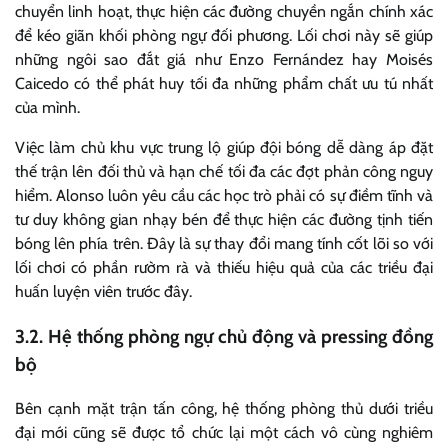
chuyển linh hoạt, thực hiện các đường chuyền ngắn chính xác
để kéo giãn khối phòng ngự đối phương. Lối chơi này sẽ giúp
những ngôi sao đắt giá như Enzo Fernández hay Moisés
Caicedo có thể phát huy tối đa những phẩm chất ưu tú nhất
của mình.
Việc làm chủ khu vực trung lộ giúp đội bóng dễ dàng áp đặt
thế trận lên đối thủ và hạn chế tối đa các đợt phản công nguy
hiểm. Alonso luôn yêu cầu các học trò phải có sự điềm tĩnh và
tư duy không gian nhạy bén để thực hiện các đường tịnh tiến
bóng lên phía trên. Đây là sự thay đổi mang tính cốt lõi so với
lối chơi có phần rườm rà và thiếu hiệu quả của các triều đại
huấn luyện viên trước đây.
3.2. Hệ thống phòng ngự chủ động và pressing đồng
bộ
Bên cạnh mặt trận tấn công, hệ thống phòng thủ dưới triều
đại mới cũng sẽ được tổ chức lại một cách vô cùng nghiêm