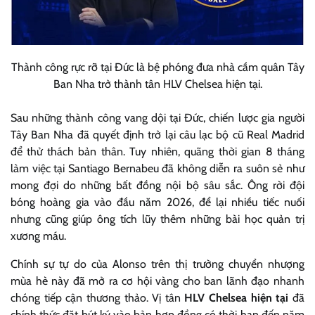
Thành công rực rỡ tại Đức là bệ phóng đưa nhà cầm quân Tây
Ban Nha trở thành tân HLV Chelsea hiện tại.
Sau những thành công vang dội tại Đức, chiến lược gia người
Tây Ban Nha đã quyết định trở lại câu lạc bộ cũ Real Madrid
để thử thách bản thân. Tuy nhiên, quãng thời gian 8 tháng
làm việc tại Santiago Bernabeu đã không diễn ra suôn sẻ như
mong đợi do những bất đồng nội bộ sâu sắc. Ông rời đội
bóng hoàng gia vào đầu năm 2026, để lại nhiều tiếc nuối
nhưng cũng giúp ông tích lũy thêm những bài học quản trị
xương máu.
Chính sự tự do của Alonso trên thị trường chuyển nhượng
mùa hè này đã mở ra cơ hội vàng cho ban lãnh đạo nhanh
chóng tiếp cận thương thảo. Vị tân
HLV Chelsea hiện tại
đã
chính thức đặt bút ký vào bản hợp đồng có thời hạn đến năm