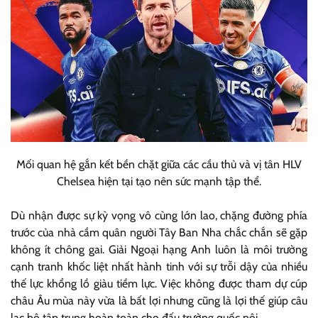
Mối quan hệ gắn kết bền chặt giữa các cầu thủ và vị tân HLV
Chelsea hiện tại tạo nên sức mạnh tập thể.
Dù nhận được sự kỳ vọng vô cùng lớn lao, chặng đường phía
trước của nhà cầm quân người Tây Ban Nha chắc chắn sẽ gặp
không ít chông gai. Giải Ngoại hạng Anh luôn là môi trường
cạnh tranh khốc liệt nhất hành tinh với sự trỗi dậy của nhiều
thế lực khổng lồ giàu tiềm lực. Việc không được tham dự cúp
châu Âu mùa này vừa là bất lợi nhưng cũng là lợi thế giúp câu
lạc bộ tập trung hoàn toàn cho đấu trường quốc nội.