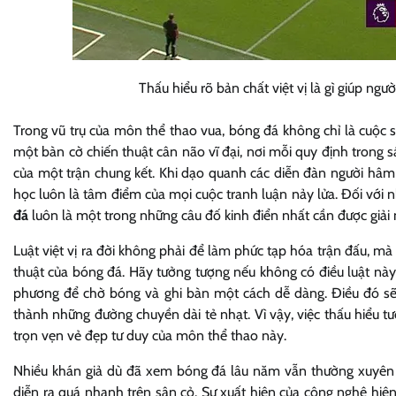
Thấu hiểu rõ bản chất việt vị là gì giúp ng
Trong vũ trụ của môn thể thao vua, bóng đá không chỉ là cuộc so
một bàn cờ chiến thuật cân não vĩ đại, nơi mỗi quy định trong 
của một trận chung kết. Khi dạo quanh các diễn đàn người h
học luôn là tâm điểm của mọi cuộc tranh luận nảy lửa. Đối với
đá
luôn là một trong những câu đố kinh điển nhất cần được giải
Luật việt vị ra đời không phải để làm phức tạp hóa trận đấu, mà
thuật của bóng đá. Hãy tưởng tượng nếu không có điều luật này,
phương để chờ bóng và ghi bàn một cách dễ dàng. Điều đó sẽ t
thành những đường chuyền dài tẻ nhạt. Vì vậy, việc thấu hiểu t
trọn vẹn vẻ đẹp tư duy của môn thể thao này.
Nhiều khán giả dù đã xem bóng đá lâu năm vẫn thường xuyên tr
diễn ra quá nhanh trên sân cỏ. Sự xuất hiện của công nghệ hiện