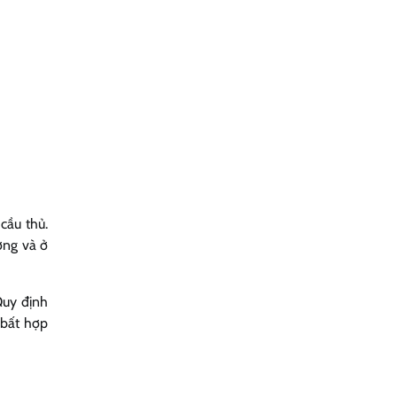
cầu thủ.
ơng và ở
Quy định
 bất hợp