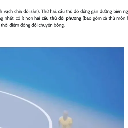
h vạch chia đôi sân). Thứ hai, cầu thủ đó đứng gần đường biên n
ng nhất, có ít hơn
hai cầu thủ đối phương
(bao gồm cả thủ môn h
 thời điểm đồng đội chuyền bóng.
?