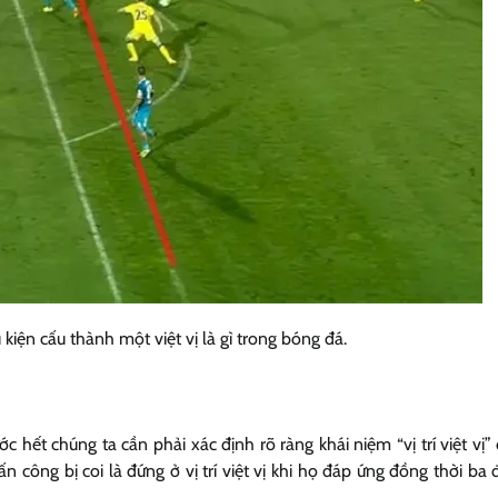
kiện cấu thành một việt vị là gì trong bóng đá.
ước hết chúng ta cần phải xác định rõ ràng khái niệm “vị trí việt vị
n công bị coi là đứng ở vị trí việt vị khi họ đáp ứng đồng thời ba 