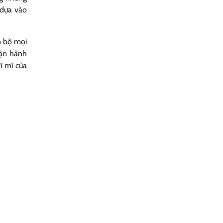
 dựa vào
n bộ mọi
vận hành
ĩ mĩ của