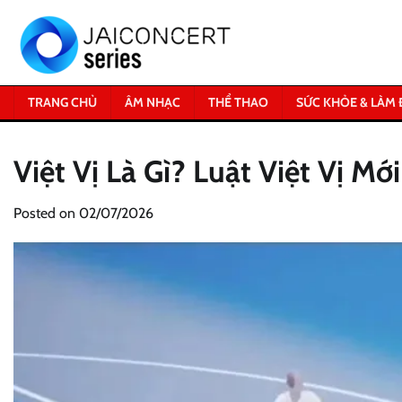
Skip
to
content
TRANG CHỦ
ÂM NHẠC
THỂ THAO
SỨC KHỎE & LÀM 
Việt Vị Là Gì? Luật Việt Vị 
Posted on
02/07/2026