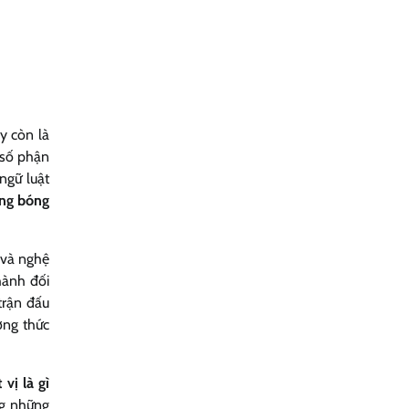
y còn là
 số phận
ngữ luật
rong bóng
 và nghệ
hành đối
trận đấu
ởng thức
 vị là gì
ng những