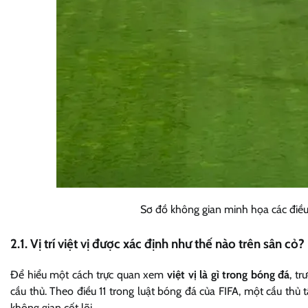
Sơ đồ không gian minh họa các điều 
2.1. Vị trí việt vị được xác định như thế nào trên sân cỏ?
Để hiểu một cách trực quan xem
việt vị là gì trong bóng đá
, tr
cầu thủ. Theo điều 11 trong luật bóng đá của FIFA, một cầu thủ tấ
không gian cốt lõi.