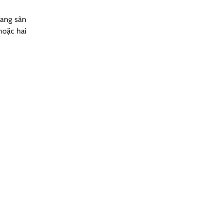
gang sân
oặc hai