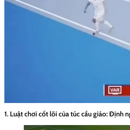
1. Luật chơi cốt lõi của túc cầu giáo: Định ng