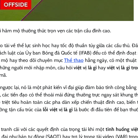
ười hâm mộ thưởng thức trọn vẹn các trận cầu đỉnh cao.
 tài về thể lực sinh học hay tốc độ thuần túy giữa các cầu thủ. Đâ
sách luật của Ủy ban Bóng đá Quốc tế (IFAB) đều có thể định đoạt
âm mộ hay theo dõi chuyên mục
Thể thao
hằng ngày, có một thuật 
 những người mới nhập môn, câu hỏi
việt vị là gì
hay
việt vị là gì t
 mã.
 ngược lại, nó là một phát kiến vĩ đại giúp đảm bảo tính công bằng
 các tiền đạo có thể thoải mái đứng thường trực ngay sát khung t
riệt tiêu hoàn toàn các pha dàn xếp chiến thuật đỉnh cao, biến 
ường tận cấu trúc của
lỗi việt vị là gì
là bước đi đầu tiên để bạn thư
anh cãi với các quyết định của trọng tài khi một
tình huống việt
 đại như bán tự động (SAOT) hay trợ lý trọng tài video (VAR) tro