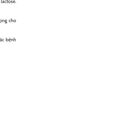
lactose.
rọng cho
các bệnh