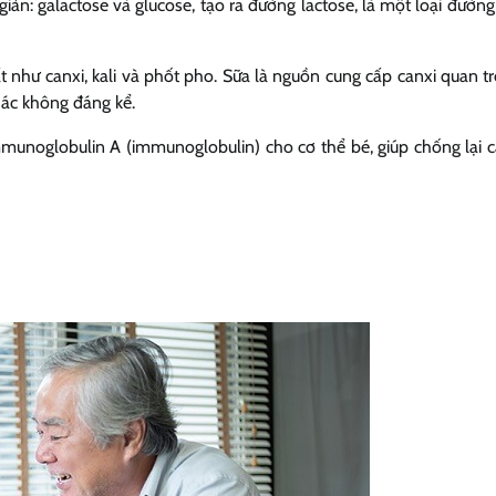
ản: galactose và glucose, tạo ra đường lactose, là một loại đường 
t như canxi, kali và phốt pho. Sữa là nguồn cung cấp canxi quan t
khác không đáng kể.
mmunoglobulin A (immunoglobulin) cho cơ thể bé, giúp chống lại 