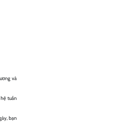
xương và
 hệ tuần
gày, bạn