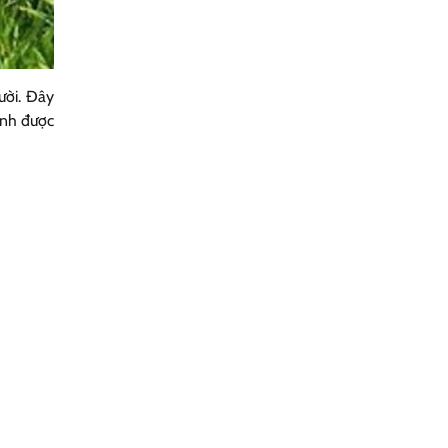
ười. Đây
ánh được