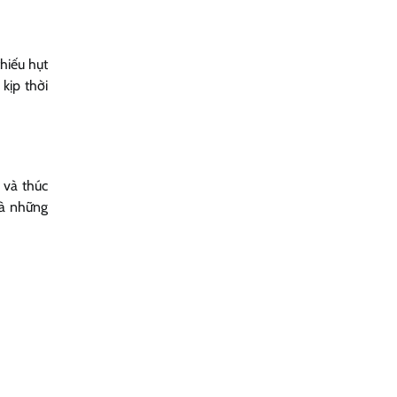
hiếu hụt
kịp thời
 và thúc
mà những