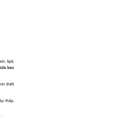
, lipit,
 sữa bao
in thiết
ảy thấp,