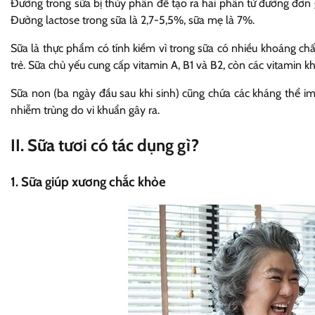
Đường trong sữa bị thủy phân để tạo ra hai phân tử đường đơn gi
Đường lactose trong sữa là 2,7-5,5%, sữa mẹ là 7%.
Sữa là thực phẩm có tính kiềm vì trong sữa có nhiều khoáng chấ
trẻ. Sữa chủ yếu cung cấp vitamin A, B1 và ​​B2, còn các vitamin 
Sữa non (ba ngày đầu sau khi sinh) cũng chứa các kháng thể i
nhiễm trùng do vi khuẩn gây ra.
II. Sữa tươi có tác dụng gì?
1. Sữa giúp xương chắc khỏe