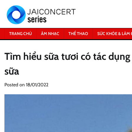
Skip
to
content
TRANG CHỦ
ÂM NHẠC
THỂ THAO
SỨC KHỎE & LÀM 
Tìm hiểu sữa tươi có tác dụng
sữa
Posted on
18/01/2022